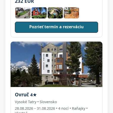
232 EUR
Pozrieť termín a rezerváciu
Ovruč
4★
Vysoké Tatry • Slovensko
28.08.2026 – 31.08.2026 • 4 nocí • Raňajky •