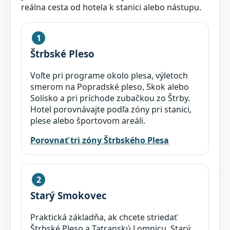
reálna cesta od hotela k stanici alebo nástupu.
1
Štrbské Pleso
Voľte pri programe okolo plesa, výletoch
smerom na Popradské pleso, Skok alebo
Solisko a pri príchode zubačkou zo Štrby.
Hotel porovnávajte podľa zóny pri stanici,
plese alebo športovom areáli.
Porovnať tri zóny Štrbského Plesa
2
Starý Smokovec
Praktická základňa, ak chcete striedať
Štrbské Pleso a Tatranskú Lomnicu. Starý