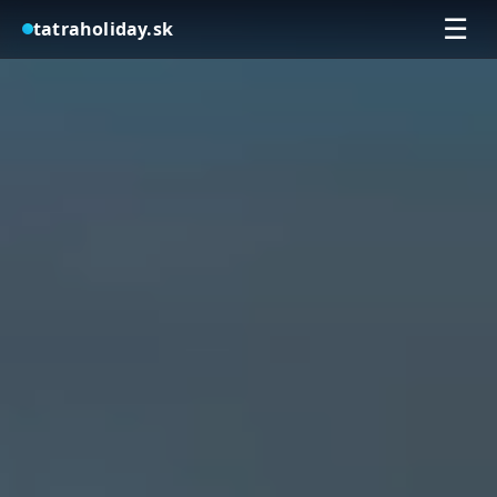
☰
tatraholiday.sk