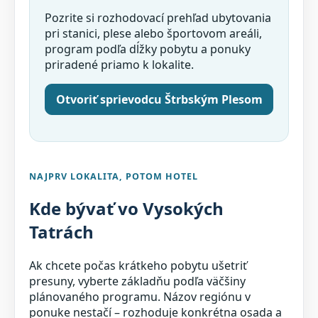
Pozrite si rozhodovací prehľad ubytovania
pri stanici, plese alebo športovom areáli,
program podľa dĺžky pobytu a ponuky
priradené priamo k lokalite.
Otvoriť sprievodcu Štrbským Plesom
NAJPRV LOKALITA, POTOM HOTEL
Kde bývať vo Vysokých
Tatrách
Ak chcete počas krátkeho pobytu ušetriť
presuny, vyberte základňu podľa väčšiny
plánovaného programu. Názov regiónu v
ponuke nestačí – rozhoduje konkrétna osada a