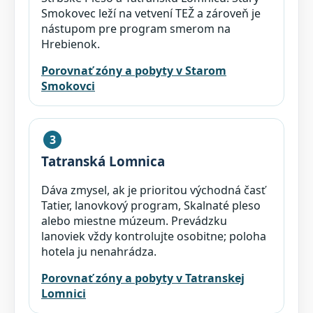
Smokovec leží na vetvení TEŽ a zároveň je
nástupom pre program smerom na
Hrebienok.
Porovnať zóny a pobyty v Starom
Smokovci
3
Tatranská Lomnica
Dáva zmysel, ak je prioritou východná časť
Tatier, lanovkový program, Skalnaté pleso
alebo miestne múzeum. Prevádzku
lanoviek vždy kontrolujte osobitne; poloha
hotela ju nenahrádza.
Porovnať zóny a pobyty v Tatranskej
Lomnici